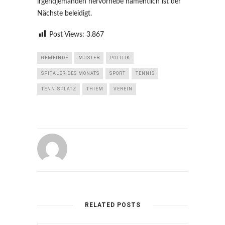
irgendjemanden hervorhebe namentlich ist der
Nächste beleidigt.
Post Views:
3.867
GEMEINDE
MUSTER
POLITIK
SPITALER DES MONATS
SPORT
TENNIS
TENNISPLATZ
THIEM
VEREIN
RELATED POSTS