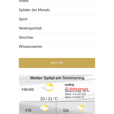
Politik
Spitaler des Monats
Sport
Vereinsportrait
Vorschau
Wissenswertes
WETTER
Wetter Spital am Semmering
wolkig
Heute
Wetterwarnung
Niederschlag: 50 %
Wind: 4 km/h NO
Wind: 5 km/h O
20 / 31 °C
FR
SA