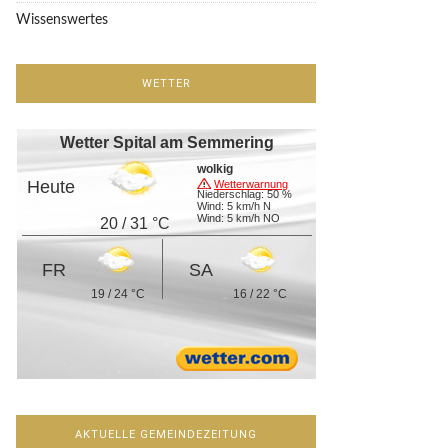
Wissenswertes
WETTER
Wetter Spital am Semmering
wolkig
Heute
Wetterwarnung
Niederschlag: 50 %
Wind: 5 km/h N
Wind: 5 km/h NO
20 / 31 °C
FR
SA
19 / 24 °C
16 / 22 °C
AKTUELLE GEMEINDEZEITUNG