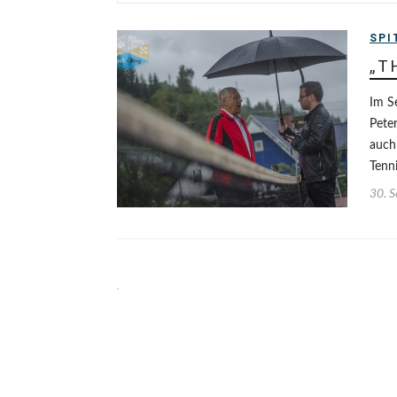
SPI
„T
Im S
Peter
auch
Tenn
30. 