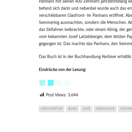
Panhans mit seinen 400 Zimmern jahrzehntelang ein
befand sich darin und nebenbei wurde auch das ers
verschiebbaren Glasfront- im Panhans eröffnet. Abe
Semmering ausmachten, sondern die Menschen. A
das Skifahren beibrachte, oder einem König, der ge
vom bekannten Josef Latzelsberger, dem letzten Pa
gegangen ist. Das machte das Panhans, den Semmer
Das Buch ist in der Buchhandlung Kerbiser erhältlic
Eindrücke von der Lesung:
Post Views:
3.644
ARCHITEKTUR
BUCH
CAFÉ
GESCHICHTE
HISTOR