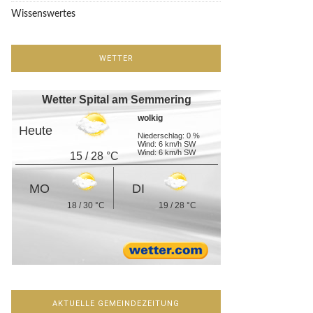
Wissenswertes
WETTER
Wetter Spital am Semmering
wolkig
Heute
Niederschlag: 0 %
Wind: 6 km/h SW
Wind: 6 km/h SW
15 / 28 °C
MO
DI
18 / 30 °C
19 / 28 °C
AKTUELLE GEMEINDEZEITUNG