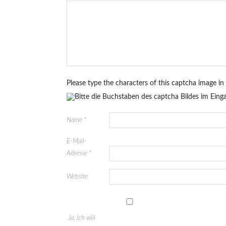
Please type the characters of this captcha image in
Name
*
E-Mail-
Adresse
*
Website
Ja, ich will