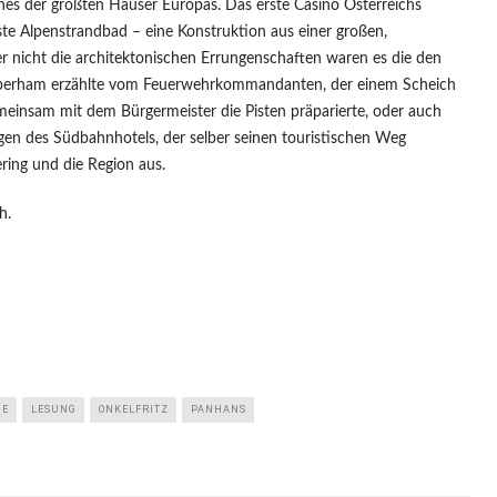
es der größten Häuser Europas. Das erste Casino Österreichs
te Alpenstrandbad – eine Konstruktion aus einer großen,
r nicht die architektonischen Errungenschaften waren es die den
berham erzählte vom Feuerwehrkommandanten, der einem Scheich
meinsam mit dem Bürgermeister die Pisten präparierte, oder auch
gen des Südbahnhotels, der selber seinen touristischen Weg
ing und die Region aus.
h.
IE
LESUNG
ONKELFRITZ
PANHANS