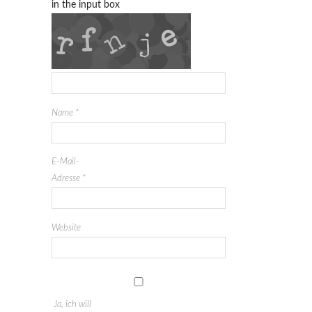
in the input box
Name
*
E-Mail-
Adresse
*
Website
Ja, ich will