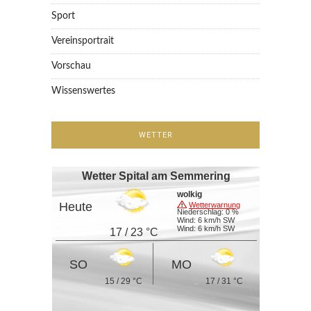
Sport
Vereinsportrait
Vorschau
Wissenswertes
WETTER
Wetter Spital am Semmering
wolkig
Heute
Wetterwarnung
Niederschlag: 0 %
Wind: 6 km/h SW
Wind: 6 km/h SW
17 / 23 °C
SO
MO
15 / 29 °C
17 / 31 °C