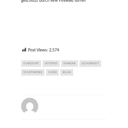
geschützt durch eine Firewall) surfen
Post Views:
2.574
FUNCOURT
HOTSPOT
KAMERA
SICHERHEIT
STADTWERKE
VIDEO
WLAN