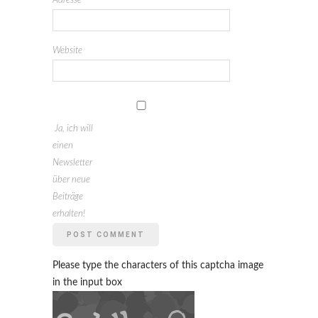
Adresse
*
Website
Ja, ich will
einen
Newsletter
über neue
Beiträge
erhalten!
Please type the characters of this captcha image
in the input box