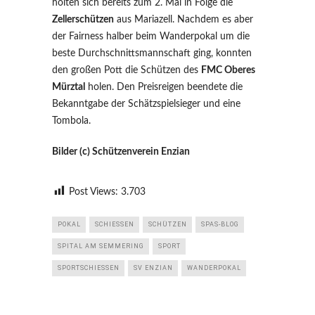
holten sich bereits zum 2. Mal in Folge die
Zellerschützen
aus Mariazell. Nachdem es aber
der Fairness halber beim Wanderpokal um die
beste Durchschnittsmannschaft ging, konnten
den großen Pott die Schützen des
FMC Oberes
Mürztal
holen. Den Preisreigen beendete die
Bekanntgabe der Schätzspielsieger und eine
Tombola.
Bilder (c) Schützenverein Enzian
Post Views:
3.703
POKAL
SCHIESSEN
SCHÜTZEN
SPAS-BLOG
SPITAL AM SEMMERING
SPORT
SPORTSCHIESSEN
SV ENZIAN
WANDERPOKAL