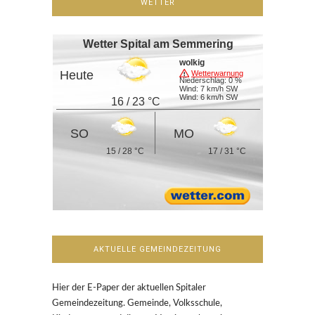
WETTER
Wetter Spital am Semmering
wolkig
Heute
Wetterwarnung
Niederschlag: 0 %
Wind: 7 km/h SW
Wind: 6 km/h SW
16 / 23 °C
SO
MO
15 / 28 °C
17 / 31 °C
AKTUELLE GEMEINDEZEITUNG
Hier der E-Paper der aktuellen Spitaler
Gemeindezeitung. Gemeinde, Volksschule,