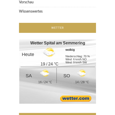
Vorschau
Wissenswertes
WETTER
Wetter Spital am Semmering
wolkig
Heute
Niederschlag: 70 %
Wind: 6 km/h NO
Wind: 9 km/h SW
19 / 24 °C
SA
SO
16 / 24 °C
14 / 28 °C