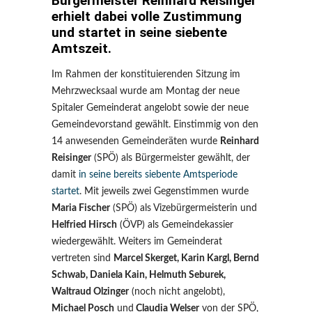
Bürgermeister Reinhard Reisinger
erhielt dabei volle Zustimmung
und startet in seine siebente
Amtszeit.
Im Rahmen der konstituierenden Sitzung im
Mehrzwecksaal wurde am Montag der neue
Spitaler Gemeinderat angelobt sowie der neue
Gemeindevorstand gewählt. Einstimmig von den
14 anwesenden Gemeinderäten wurde
Reinhard
Reisinger
(SPÖ) als Bürgermeister gewählt, der
damit
in seine bereits siebente Amtsperiode
startet
. Mit jeweils zwei Gegenstimmen wurde
Maria Fischer
(SPÖ) als Vizebürgermeisterin und
Helfried Hirsch
(ÖVP) als Gemeindekassier
wiedergewählt. Weiters im Gemeinderat
vertreten sind
Marcel Skerget, Karin Kargl, Bernd
Schwab, Daniela Kain, Helmuth Seburek,
Waltraud Olzinger
(noch nicht angelobt),
Michael Posch
und
Claudia Welser
von der SPÖ,