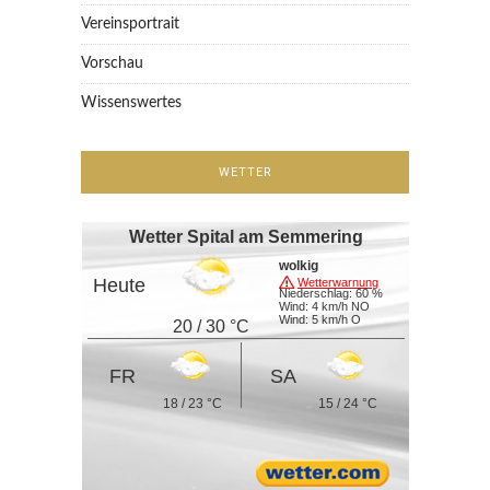
Vereinsportrait
Vorschau
Wissenswertes
WETTER
Wetter Spital am Semmering
wolkig
Heute
Wetterwarnung
Niederschlag: 60 %
Wind: 4 km/h NO
Wind: 5 km/h O
20 / 30 °C
FR
SA
18 / 23 °C
15 / 24 °C