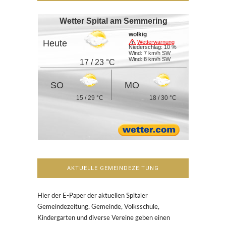
Wetter Spital am Semmering
wolkig
Heute
Wetterwarnung
Niederschlag: 10 %
Wind: 7 km/h SW
Wind: 8 km/h SW
17 / 23 °C
SO
MO
15 / 29 °C
18 / 30 °C
AKTUELLE GEMEINDEZEITUNG
Hier der E-Paper der aktuellen Spitaler
Gemeindezeitung. Gemeinde, Volksschule,
Kindergarten und diverse Vereine geben einen