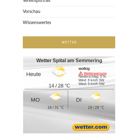
Vereinsportrait
Vorschau
Wissenswertes
WETTER
Wetter Spital am Semmering
wolkig
Heute
Wetterwarnung
Niederschlag: 0 %
Wind: 8 km/h SW
Wind: 5 km/h NW
14 / 28 °C
MO
DI
18 / 31 °C
19 / 28 °C