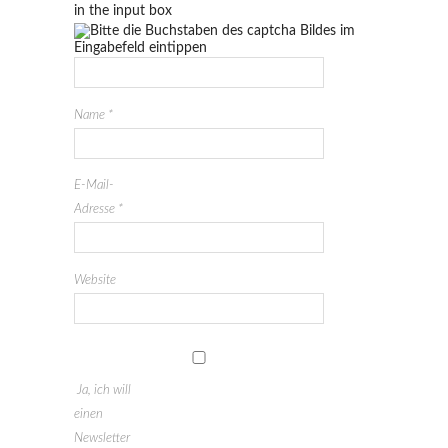
in the input box
Name
*
E-Mail-
Adresse
*
Website
Ja, ich will
einen
Newsletter