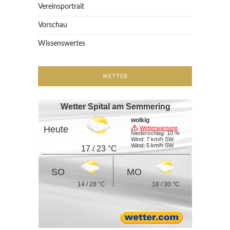
Vereinsportrait
Vorschau
Wissenswertes
WETTER
Wetter Spital am Semmering
wolkig
Heute
Wetterwarnung
Niederschlag: 10 %
Wind: 7 km/h SW
Wind: 5 km/h SW
17 / 23 °C
SO
MO
14 / 28 °C
18 / 30 °C