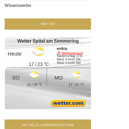
Wissenswertes
WETTER
Wetter Spital am Semmering
wolkig
Heute
Wetterwarnung
Niederschlag: 0 %
Wind: 6 km/h SW
Wind: 6 km/h SW
17 / 23 °C
SO
MO
15 / 29 °C
17 / 31 °C
AKTUELLE GEMEINDEZEITUNG