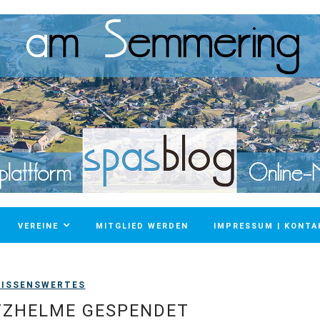
VEREINE
MITGLIED WERDEN
IMPRESSUM | KONTA
ISSENSWERTES
TZHELME GESPENDET