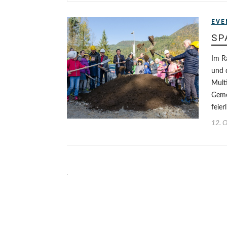
EVE
SP
Im R
und 
Mult
Geme
feie
12. 