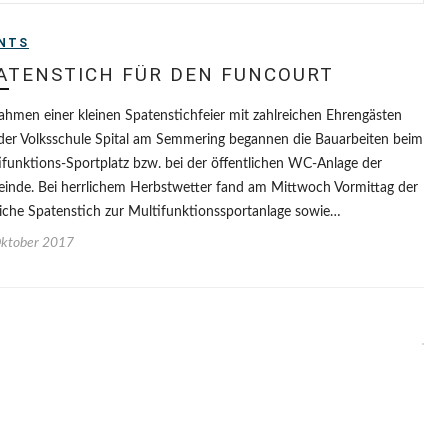
NTS
ATENSTICH FÜR DEN FUNCOURT
ahmen einer kleinen Spatenstichfeier mit zahlreichen Ehrengästen
der Volksschule Spital am Semmering begannen die Bauarbeiten beim
ifunktions-Sportplatz bzw. bei der öffentlichen WC-Anlage der
inde. Bei herrlichem Herbstwetter fand am Mittwoch Vormittag der
rliche Spatenstich zur Multifunktionssportanlage sowie…
Oktober 2017