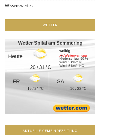
Wissenswertes
WETTER
Wetter Spital am Semmering
wolkig
Heute
Wetterwarnung
Niederschlag: 50 %
Wind: 5 km/h N
Wind: 5 km/h NO
20 / 31 °C
FR
SA
19 / 24 °C
16 / 22 °C
AKTUELLE GEMEINDEZEITUNG