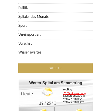
Politik
Spitaler des Monats
Sport
Vereinsportrait
Vorschau
Wissenswertes
WETTER
Wetter Spital am Semmering
wolkig
Heute
Wetterwarnung
Niederschlag: 0 %
Wind: 7 km/h O
Wind: 9 km/h SW
19 / 25 °C