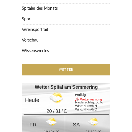
Spitaler des Monats
Sport
Vereinsportrait
Vorschau
Wissenswertes
WETTER
Wetter Spital am Semmering
wolkig
Heute
Wetterwarnung
Niederschlag: 50 %
Wind: 4 km/h N
Wind: 4 km/h O
20 / 31 °C
FR
SA
19 / 24 °C
16 / 23 °C