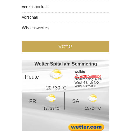
Vereinsportrait
Vorschau
Wissenswertes
WETTER
Wetter Spital am Semmering
wolkig
Heute
Wetterwarnung
Niederschlag: 60 %
Wind: 4 km/h NO
Wind: 5 km/h O
20 / 30 °C
FR
SA
18 / 23 °C
15 / 24 °C